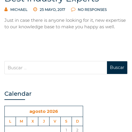
MICHAEL
25 MAYO, 2017
NO RESPONSES
Just in case there is anyone looking for it, new expertise
to our knowledge base to make you happy as well.
Calendar
agosto 2026
L
M
X
J
V
S
D
1
2