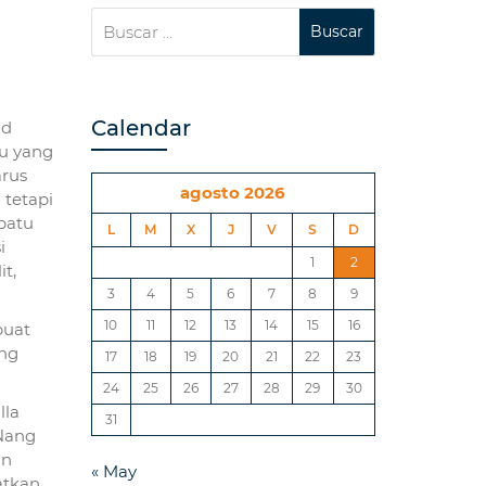
Calendar
id
tu yang
arus
agosto 2026
 tetapi
patu
L
M
X
J
V
S
D
i
1
2
t,
3
4
5
6
7
8
9
10
11
12
13
14
15
16
buat
ng
17
18
19
20
21
22
23
24
25
26
27
28
29
30
lla
31
 Nang
an
« May
atkan