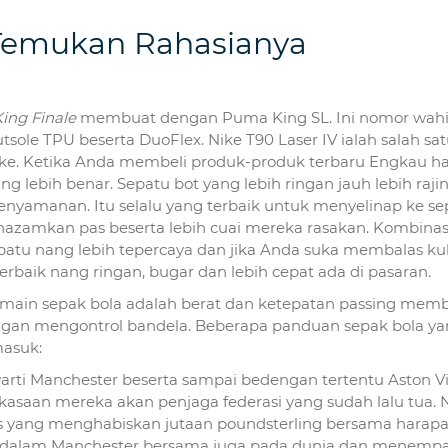
 Temukan Rahasianya
ing Finale
membuat dengan Puma King SL. Ini nomor wah
utsole TPU beserta DuoFlex. Nike T90 Laser IV ialah salah sa
ke. Ketika Anda membeli produk-produk terbaru Engkau h
g lebih benar. Sepatu bot yang lebih ringan jauh lebih rajin
nyamanan. Itu selalu yang terbaik untuk menyelinap ke se
azamkan pas beserta lebih cuai mereka rasakan. Kombinas
epatu nang lebih tepercaya dan jika Anda suka membalas kuli
erbaik nang ringan, bugar dan lebih cepat ada di pasaran.
p pemain sepak bola adalah berat dan ketepatan passing mem
an mengontrol bandela. Beberapa panduan sepak bola ya
masuk:
arti Manchester beserta sampai bedengan tertentu Aston Vi
saan mereka akan penjaga federasi yang sudah lalu tua.
nds yang menghabiskan jutaan poundsterling bersama harap
g dalam Manchester bersama juga pada dunia dan menemp