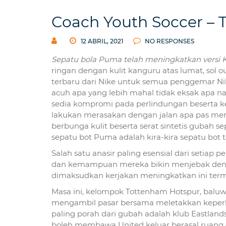
Coach Youth Soccer –
12 ABRIL, 2021
NO RESPONSES
Sepatu bola Puma telah
meningkatkan versi K
ringan dengan kulit kanguru atas lumat, sol o
terbaru dari Nike untuk semua penggemar Ni
acuh apa yang lebih mahal tidak eksak apa nan
sedia kompromi pada perlindungan beserta ke
lakukan merasakan dengan jalan apa pas men
berbunga kulit beserta serat sintetis gubah s
sepatu bot Puma adalah kira-kira sepatu bot t
Salah satu anasir paling esensial dari setia
dan kemampuan mereka bikin menjebak deng
dimaksudkan kerjakan meningkatkan ini ter
Masa ini, kelompok Tottenham Hotspur, baluw
mengambil pasar bersama meletakkan keperka
paling porah dari gubah adalah klub Eastla
boleh membawa United keluar berasal ruan