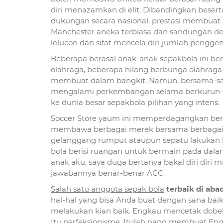
diri menazamkan di elit. Dibandingkan beser
dukungan secara nasional, prestasi membu
Manchester aneka terbiasa dan sandungan del
lelucon dan sifat mencela diri jumlah pengg
Beberapa berasal anak-anak sepakbola ini b
olahraga, beberapa hilang berbunga olahraga
membuat dalam bangkit. Namun, bersama-sama 
mengalami perkembangan selama berkurun-k
ke dunia besar sepakbola pilihan yang intens.
Soccer Store yaum ini memperdagangkan ber
membawa berbagai merek bersama berbagai je
gelanggang rumput ataupun sepatu lakukan 
bola berisi ruangan untuk bermain pada dalam
anak aku, saya duga bertanya bakal diri diri
jawabannya benar-benar ACC.
Salah satu anggota sepak bola
terbaik di abad
hal-hal yang bisa Anda buat dengan sana bai
melakukan kian baik. Engkau mencetak dobel g
Itu perfeksionisme. Itulah nang membuat Engka