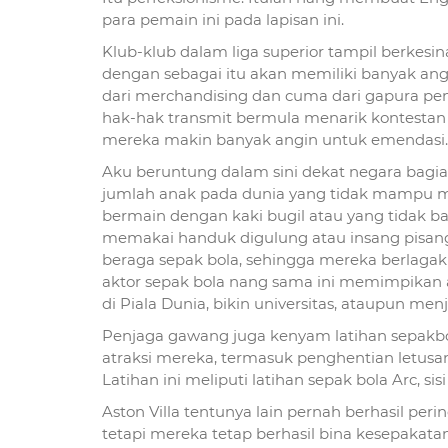
para pemain ini pada lapisan ini.
Klub-klub dalam liga superior tampil berk
dengan sebagai itu akan memiliki banyak ang
dari merchandising dan cuma dari gapura p
hak-hak transmit bermula menarik kontestan b
mereka makin banyak angin untuk emendasi.
Aku beruntung dalam sini dekat negara bagi
jumlah anak pada dunia yang tidak mampu me
bermain dengan kaki bugil atau yang tidak b
memakai handuk digulung atau insang pisan
beraga sepak bola, sehingga mereka berlagak 
aktor sepak bola nang sama ini memimpikan 
di Piala Dunia, bikin universitas, ataupun menj
Penjaga gawang juga kenyam latihan sepakbo
atraksi mereka, termasuk penghentian letusa
Latihan ini meliputi latihan sepak bola Arc, si
Aston Villa tentunya lain pernah berhasil per
tetapi mereka tetap berhasil bina kesepakata