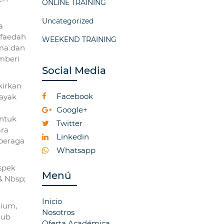
ONLINE TRAINING
Uncategorized
a
 faedah
WEEKEND TRAINING
ama dan
mberi
Social Media
kirkan
Facebook
layak
Google+
ntuk
Twitter
ara
Linkedin
 beraga
Whatsapp
spek
Menú
& Nbsp;
Inicio
mium,
Nosotros
lub
Oferta Académica