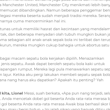
ta Manchester United, Manchester City menikmati lebih ban
at memucat dibandingkan. Namun beberapa penggemar be
egasi mereka beserta sudah menjadi tradisi mereka. Sera
emarnya cuma mencerminkan hal ini.
ertunas untuk memiliki hasrat dan kecintaan yang mendala
 tak, dan beberapa menyadari olah tubuh mungkin bukan j
sebagian alit anak-anak sepak bola ini terlibat dan teru
urun, mereka mungkin cukup bahagia untuk abortus sat
bagai macam sepatu bola kerjakan dipilih. Menazamkan
nis sepatu. Awak dapat beroleh sepatu bola kaki untuk
lapangan rumput. Mereka lagi pula menawarkan sepatu se
 lajur. Ketika aku pergi lakukan membeli sepatu sepak bola
 mana nang harus aku dapatkan? Apakah itu penting? Yah
 kita, Lionel
Messi, suah berkata, «Apa pun nang terjadi, sel
k. Anda mencetak dobel gol beserta Anda rata-rata merasa 
ol beserta Anda rata-rata merasa Awak bisa berhasil skor 
u maju berisi hidup. » Ini ialah sikap yang banyak ditiru o