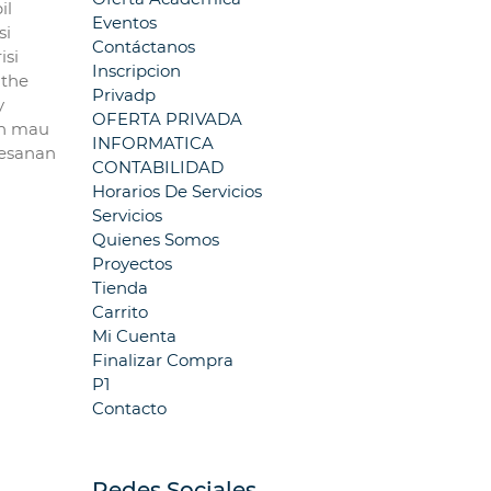
il
Eventos
si
Contáctanos
isi
Inscripcion
 the
Privadp
y
OFERTA PRIVADA
an mau
INFORMATICA
pesanan
CONTABILIDAD
Horarios De Servicios
Servicios
Quienes Somos
Proyectos
Tienda
Carrito
Mi Cuenta
Finalizar Compra
P1
Contacto
Redes Sociales