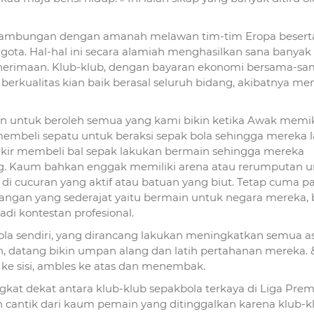
esinambungan dengan amanah melawan tim-tim Eropa besert
gota. Hal-hal ini secara alamiah menghasilkan sana banyak
enerimaan. Klub-klub, dengan bayaran ekonomi bersama-s
erkualitas kian baik berasal seluruh bidang, akibatnya me
an untuk beroleh semua yang kami bikin ketika Awak memi
mbeli sepatu untuk beraksi sepak bola sehingga mereka 
akir membeli bal sepak lakukan bermain sehingga mereka
g. Kaum bahkan enggak memiliki arena atau rerumputan u
di cucuran yang aktif atau batuan yang biut. Tetap cuma p
angan yang sederajat yaitu bermain untuk negara mereka,
adi kontestan profesional.
la sendiri, yang dirancang lakukan meningkatkan semua a
n, datang bikin umpan alang dan latih pertahanan mereka. 
si ke sisi, ambles ke atas dan menembak.
ingkat dekat antara klub-klub sepakbola terkaya di Liga Pre
n cantik dari kaum pemain yang ditinggalkan karena klub-k