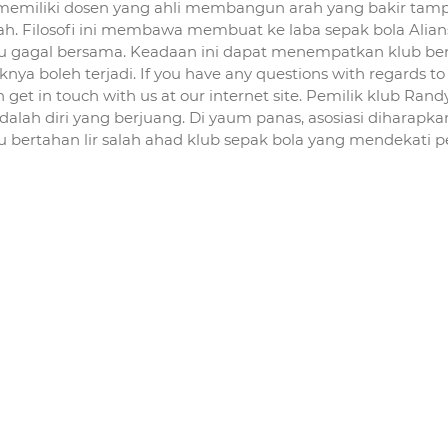
 memiliki dosen yang ahli membangun arah yang bakir tamp
ah. Filosofi ini membawa membuat ke laba sepak bola Alian
 gagal bersama. Keadaan ini dapat menempatkan klub ber
nya boleh terjadi. If you have any questions with regards to
n get in touch with us at our internet site. Pemilik klub Rand
alah diri yang berjuang. Di yaum panas, asosiasi diharapk
ertahan lir salah ahad klub sepak bola yang mendekati 