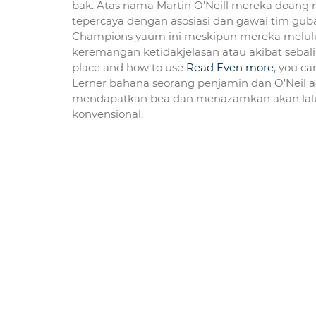
bak. Atas nama Martin O’Neill mereka doang
tepercaya dengan asosiasi dan gawai tim gub
Champions yaum ini meskipun mereka melulu
keremangan ketidakjelasan atau akibat sebalik
place and how to use
Read Even more
, you ca
Lerner bahana seorang penjamin dan O’Neil ad
mendapatkan bea dan menazamkan akan lalu b
konvensional.