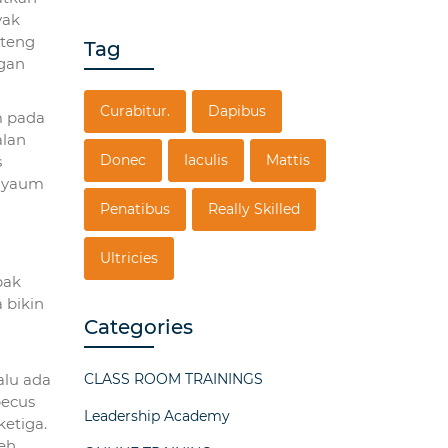
yak
nteng
Tag
ngan
Curabitur.
Dapibus
m pada
alan
Donec
Iaculis
Mattis
s
u yaum
Penatibus
Really Skilled
Ultricies
pak
 bikin
Categories
alu ada
CLASS ROOM TRAININGS
becus
Leadership Academy
ketiga.
leh