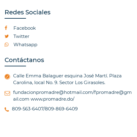
Redes Sociales
Facebook
Twitter
Whatsapp
Contáctanos
Calle Emma Balaguer esquina José Martí. Plaza
Carolina, local No. 9. Sector Los Girasoles.
fundacionpromadre@hotmail.com/fpromadre@gm
ail.com
www.promadre.do/
809-563-6407/809-869-6409