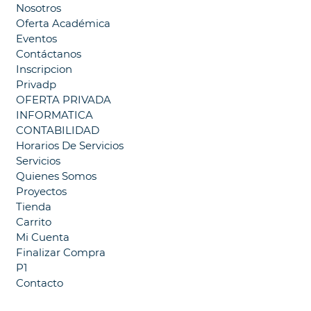
Nosotros
Oferta Académica
Eventos
Contáctanos
Inscripcion
Privadp
OFERTA PRIVADA
INFORMATICA
CONTABILIDAD
Horarios De Servicios
Servicios
Quienes Somos
Proyectos
Tienda
Carrito
Mi Cuenta
Finalizar Compra
P1
Contacto