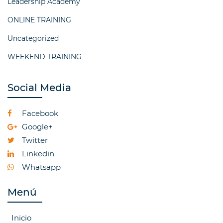
Leadership Academy
ONLINE TRAINING
Uncategorized
WEEKEND TRAINING
Social Media
Facebook
Google+
Twitter
Linkedin
Whatsapp
Menú
Inicio