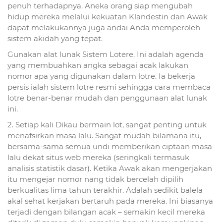
penuh terhadapnya. Aneka orang siap mengubah
hidup mereka melalui kekuatan Klandestin dan Awak
dapat melakukannya juga andai Anda memperoleh
sistem akidah yang tepat.
Gunakan alat lunak Sistem Lotere. Ini adalah agenda
yang membuahkan angka sebagai acak lakukan
nomor apa yang digunakan dalam lotre. Ia bekerja
persis ialah sistem lotre resmi sehingga cara membaca
lotre benar-benar mudah dan penggunaan alat lunak
ini.
2. Setiap kali Dikau bermain lot, sangat penting untuk
menafsirkan masa lalu. Sangat mudah bilamana itu,
bersama-sama semua undi memberikan ciptaan masa
lalu dekat situs web mereka (seringkali termasuk
analisis statistik dasar). Ketika Awak akan mengerjakan
itu mengejar nomor nang tidak bercelah dipilih
berkualitas lima tahun terakhir. Adalah sedikit balela
akal sehat kerjakan bertaruh pada mereka. Ini biasanya
terjadi dengan bilangan acak – semakin kecil mereka