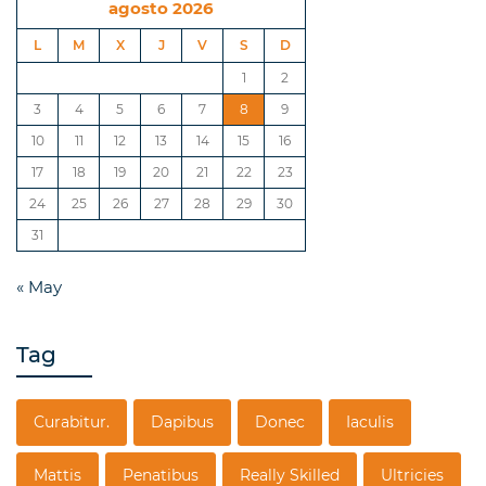
agosto 2026
L
M
X
J
V
S
D
1
2
3
4
5
6
7
8
9
10
11
12
13
14
15
16
17
18
19
20
21
22
23
24
25
26
27
28
29
30
31
« May
Tag
Curabitur.
Dapibus
Donec
Iaculis
Mattis
Penatibus
Really Skilled
Ultricies