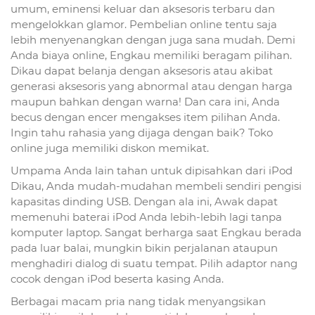
umum, eminensi keluar dan aksesoris terbaru dan
mengelokkan glamor. Pembelian online tentu saja
lebih menyenangkan dengan juga sana mudah. Demi
Anda biaya online, Engkau memiliki beragam pilihan.
Dikau dapat belanja dengan aksesoris atau akibat
generasi aksesoris yang abnormal atau dengan harga
maupun bahkan dengan warna! Dan cara ini, Anda
becus dengan encer mengakses item pilihan Anda.
Ingin tahu rahasia yang dijaga dengan baik? Toko
online juga memiliki diskon memikat.
Umpama Anda lain tahan untuk dipisahkan dari iPod
Dikau, Anda mudah-mudahan membeli sendiri pengisi
kapasitas dinding USB. Dengan ala ini, Awak dapat
memenuhi baterai iPod Anda lebih-lebih lagi tanpa
komputer laptop. Sangat berharga saat Engkau berada
pada luar balai, mungkin bikin perjalanan ataupun
menghadiri dialog di suatu tempat. Pilih adaptor nang
cocok dengan iPod beserta kasing Anda.
Berbagai macam pria nang tidak menyangsikan