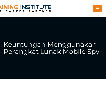
Keuntungan Menggunakan
Perangkat Lunak Mobile Spy