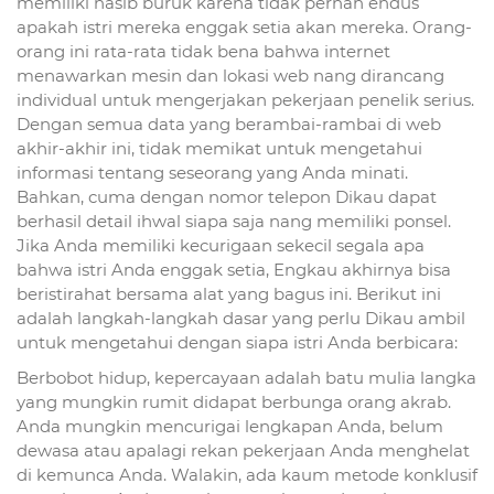
memiliki nasib buruk karena tidak pernah endus
apakah istri mereka enggak setia akan mereka. Orang-
orang ini rata-rata tidak bena bahwa internet
menawarkan mesin dan lokasi web nang dirancang
individual untuk mengerjakan pekerjaan penelik serius.
Dengan semua data yang berambai-rambai di web
akhir-akhir ini, tidak memikat untuk mengetahui
informasi tentang seseorang yang Anda minati.
Bahkan, cuma dengan nomor telepon Dikau dapat
berhasil detail ihwal siapa saja nang memiliki ponsel.
Jika Anda memiliki kecurigaan sekecil segala apa
bahwa istri Anda enggak setia, Engkau akhirnya bisa
beristirahat bersama alat yang bagus ini. Berikut ini
adalah langkah-langkah dasar yang perlu Dikau ambil
untuk mengetahui dengan siapa istri Anda berbicara:
Berbobot hidup, kepercayaan adalah batu mulia langka
yang mungkin rumit didapat berbunga orang akrab.
Anda mungkin mencurigai lengkapan Anda, belum
dewasa atau apalagi rekan pekerjaan Anda menghelat
di kemunca Anda. Walakin, ada kaum metode konklusif