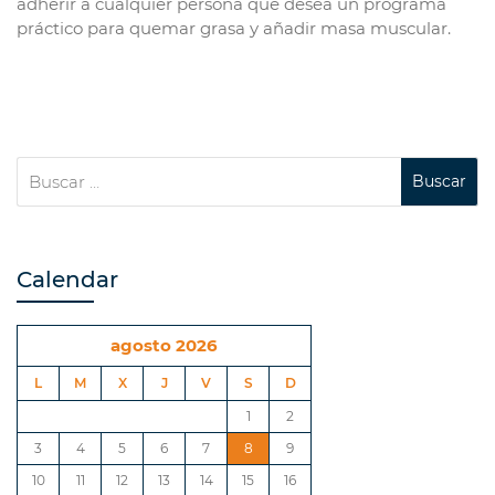
adherir a cualquier persona que desea un programa
práctico para quemar grasa y añadir masa muscular.
Calendar
agosto 2026
L
M
X
J
V
S
D
1
2
3
4
5
6
7
8
9
10
11
12
13
14
15
16