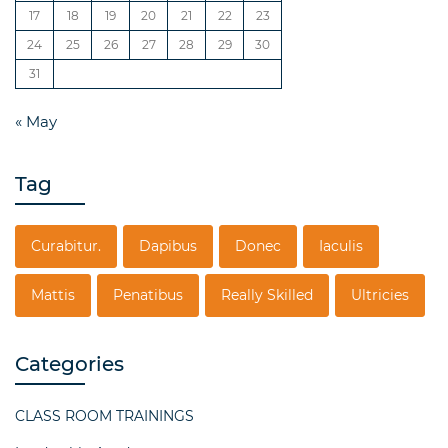
17
18
19
20
21
22
23
24
25
26
27
28
29
30
31
« May
Tag
Curabitur.
Dapibus
Donec
Iaculis
Mattis
Penatibus
Really Skilled
Ultricies
Categories
CLASS ROOM TRAININGS