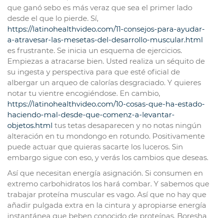
que ganó sebo es más veraz que sea el primer lado
desde el que lo pierde. Sí,
https://latinohealthvideo.com/11-consejos-para-ayudar-
a-atravesar-las-mesetas-del-desarrollo-muscular.html
es frustrante. Se inicia un esquema de ejercicios.
Empiezas a atracarse bien. Usted realiza un séquito de
su ingesta y perspectiva para que esté oficial de
albergar un arqueo de calorías desgraciado. Y quieres
notar tu vientre encogiéndose. En cambio,
https://latinohealthvideo.com/10-cosas-que-ha-estado-
haciendo-mal-desde-que-comenz-a-levantar-
objetos.html
tus tetas desaparecen y no notas ningún
alteración en tu mondongo en rotundo. Positivamente
puede actuar que quieras sacarte los luceros. Sin
embargo sigue con eso, y verás los cambios que deseas.
Así que necesitan energía asignación. Si consumen en
extremo carbohidratos los hará combar. Y sabemos que
trabajar proteína muscular es vago. Así que no hay que
añadir pulgada extra en la cintura y apropiarse energía
instantánea que beben conocido de proteínas. Boresha