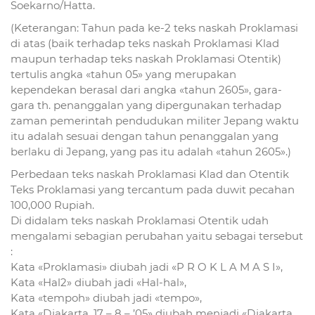
Soekarno/Hatta.
(Keterangan: Tahun pada ke-2 teks naskah Proklamasi
di atas (baik terhadap teks naskah Proklamasi Klad
maupun terhadap teks naskah Proklamasi Otentik)
tertulis angka «tahun 05» yang merupakan
kependekan berasal dari angka «tahun 2605», gara-
gara th. penanggalan yang dipergunakan terhadap
zaman pemerintah pendudukan militer Jepang waktu
itu adalah sesuai dengan tahun penanggalan yang
berlaku di Jepang, yang pas itu adalah «tahun 2605».)
Perbedaan teks naskah Proklamasi Klad dan Otentik
Teks Proklamasi yang tercantum pada duwit pecahan
100,000 Rupiah.
Di didalam teks naskah Proklamasi Otentik udah
mengalami sebagian perubahan yaitu sebagai tersebut
:
Kata «Proklamasi» diubah jadi «P R O K L A M A S I»,
Kata «Hal2» diubah jadi «Hal-hal»,
Kata «tempoh» diubah jadi «tempo»,
Kata «Djakarta, 17 – 8 – ’05» diubah menjadi «Djakarta,