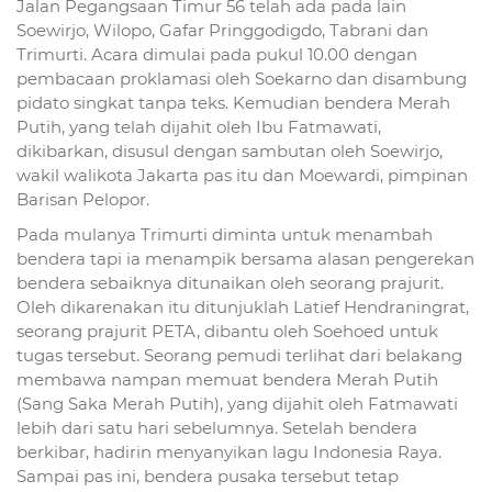
Jalan Pegangsaan Timur 56 telah ada pada lain
Soewirjo, Wilopo, Gafar Pringgodigdo, Tabrani dan
Trimurti. Acara dimulai pada pukul 10.00 dengan
pembacaan proklamasi oleh Soekarno dan disambung
pidato singkat tanpa teks. Kemudian bendera Merah
Putih, yang telah dijahit oleh Ibu Fatmawati,
dikibarkan, disusul dengan sambutan oleh Soewirjo,
wakil walikota Jakarta pas itu dan Moewardi, pimpinan
Barisan Pelopor.
Pada mulanya Trimurti diminta untuk menambah
bendera tapi ia menampik bersama alasan pengerekan
bendera sebaiknya ditunaikan oleh seorang prajurit.
Oleh dikarenakan itu ditunjuklah Latief Hendraningrat,
seorang prajurit PETA, dibantu oleh Soehoed untuk
tugas tersebut. Seorang pemudi terlihat dari belakang
membawa nampan memuat bendera Merah Putih
(Sang Saka Merah Putih), yang dijahit oleh Fatmawati
lebih dari satu hari sebelumnya. Setelah bendera
berkibar, hadirin menyanyikan lagu Indonesia Raya.
Sampai pas ini, bendera pusaka tersebut tetap