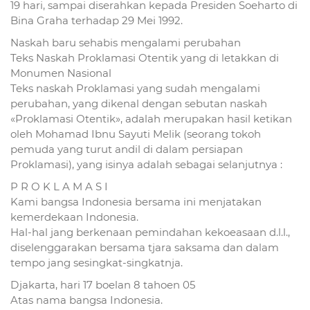
19 hari, sampai diserahkan kepada Presiden Soeharto di
Bina Graha terhadap 29 Mei 1992.
Naskah baru sehabis mengalami perubahan
Teks Naskah Proklamasi Otentik yang di letakkan di
Monumen Nasional
Teks naskah Proklamasi yang sudah mengalami
perubahan, yang dikenal dengan sebutan naskah
«Proklamasi Otentik», adalah merupakan hasil ketikan
oleh Mohamad Ibnu Sayuti Melik (seorang tokoh
pemuda yang turut andil di dalam persiapan
Proklamasi), yang isinya adalah sebagai selanjutnya :
P R O K L A M A S I
Kami bangsa Indonesia bersama ini menjatakan
kemerdekaan Indonesia.
Hal-hal jang berkenaan pemindahan kekoeasaan d.l.l.,
diselenggarakan bersama tjara saksama dan dalam
tempo jang sesingkat-singkatnja.
Djakarta, hari 17 boelan 8 tahoen 05
Atas nama bangsa Indonesia.