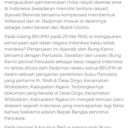
mengusulkan pembentukan milisi rakyat disetiap area
di Indonesia (kesadaran memiliki tentara rakyat)
dijawab Belanda bersama kompensasi membentuk
Volksraad dan dr. Radjiman masuk di dalamnya
sebagai wakil berasal dari Boedi Utomo.
Pada sidang BPUPKI pada 29 Mei 1945, ia mengajukan
pertanyaan apa dasar negara Indonesia kalau kelak
merdeka? Pertanyaan ini dijawab oleh Bung Karno
bersama dengan Pancasila. Jawaban dan uraian Bung
Karno perihal Pancasila sebagai basic negara Indonesia
ini lantas ditulis oleh Radjiman selaku ketua BPUPKI di
dalam sebuah pengantar penerbitan buku Pancasila
yang pertama th. 1948 di Desa Dirgo, Kecamatan
Widodaren, Kabupaten Ngawi. Terbongkarnya
dokumen yang berada di Desa Dirgo, Kecamatan
Widodaren, Kabupaten Ngawi ini menjadi temuan baru
didalam sejarah Indonesia yang memaparkan lagi fakta
bahwa Soekarno adalah Bapak Bangsa pencetus
Pancasila.
Pada tanggal 9 Agustus 1945 ia mempunyai Bung