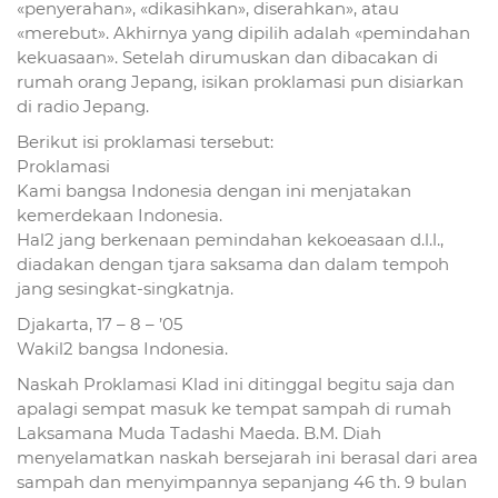
«penyerahan», «dikasihkan», diserahkan», atau
«merebut». Akhirnya yang dipilih adalah «pemindahan
kekuasaan». Setelah dirumuskan dan dibacakan di
rumah orang Jepang, isikan proklamasi pun disiarkan
di radio Jepang.
Berikut isi proklamasi tersebut:
Proklamasi
Kami bangsa Indonesia dengan ini menjatakan
kemerdekaan Indonesia.
Hal2 jang berkenaan pemindahan kekoeasaan d.l.l.,
diadakan dengan tjara saksama dan dalam tempoh
jang sesingkat-singkatnja.
Djakarta, 17 – 8 – ’05
Wakil2 bangsa Indonesia.
Naskah Proklamasi Klad ini ditinggal begitu saja dan
apalagi sempat masuk ke tempat sampah di rumah
Laksamana Muda Tadashi Maeda. B.M. Diah
menyelamatkan naskah bersejarah ini berasal dari area
sampah dan menyimpannya sepanjang 46 th. 9 bulan