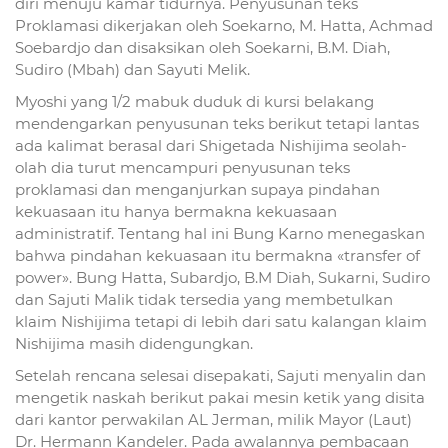
diri menuju kamar tidurnya. Penyusunan teks
Proklamasi dikerjakan oleh Soekarno, M. Hatta, Achmad
Soebardjo dan disaksikan oleh Soekarni, B.M. Diah,
Sudiro (Mbah) dan Sayuti Melik.
Myoshi yang 1/2 mabuk duduk di kursi belakang
mendengarkan penyusunan teks berikut tetapi lantas
ada kalimat berasal dari Shigetada Nishijima seolah-
olah dia turut mencampuri penyusunan teks
proklamasi dan menganjurkan supaya pindahan
kekuasaan itu hanya bermakna kekuasaan
administratif. Tentang hal ini Bung Karno menegaskan
bahwa pindahan kekuasaan itu bermakna «transfer of
power». Bung Hatta, Subardjo, B.M Diah, Sukarni, Sudiro
dan Sajuti Malik tidak tersedia yang membetulkan
klaim Nishijima tetapi di lebih dari satu kalangan klaim
Nishijima masih didengungkan.
Setelah rencana selesai disepakati, Sajuti menyalin dan
mengetik naskah berikut pakai mesin ketik yang disita
dari kantor perwakilan AL Jerman, milik Mayor (Laut)
Dr. Hermann Kandeler. Pada awalannya pembacaan