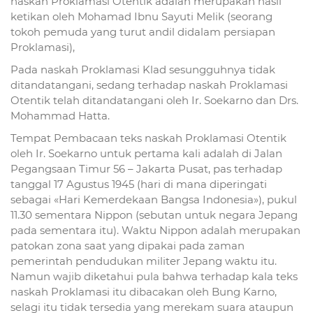
naskah Proklamasi Otentik adalah merupakan hasil
ketikan oleh Mohamad Ibnu Sayuti Melik (seorang
tokoh pemuda yang turut andil didalam persiapan
Proklamasi),
Pada naskah Proklamasi Klad sesungguhnya tidak
ditandatangani, sedang terhadap naskah Proklamasi
Otentik telah ditandatangani oleh Ir. Soekarno dan Drs.
Mohammad Hatta.
Tempat Pembacaan teks naskah Proklamasi Otentik
oleh Ir. Soekarno untuk pertama kali adalah di Jalan
Pegangsaan Timur 56 – Jakarta Pusat, pas terhadap
tanggal 17 Agustus 1945 (hari di mana diperingati
sebagai «Hari Kemerdekaan Bangsa Indonesia»), pukul
11.30 sementara Nippon (sebutan untuk negara Jepang
pada sementara itu). Waktu Nippon adalah merupakan
patokan zona saat yang dipakai pada zaman
pemerintah pendudukan militer Jepang waktu itu.
Namun wajib diketahui pula bahwa terhadap kala teks
naskah Proklamasi itu dibacakan oleh Bung Karno,
selagi itu tidak tersedia yang merekam suara ataupun