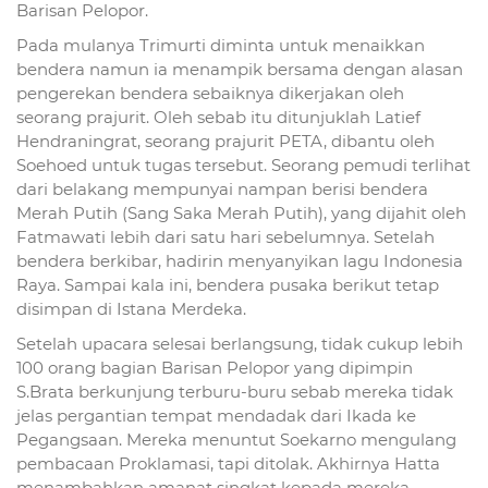
Barisan Pelopor.
Pada mulanya Trimurti diminta untuk menaikkan
bendera namun ia menampik bersama dengan alasan
pengerekan bendera sebaiknya dikerjakan oleh
seorang prajurit. Oleh sebab itu ditunjuklah Latief
Hendraningrat, seorang prajurit PETA, dibantu oleh
Soehoed untuk tugas tersebut. Seorang pemudi terlihat
dari belakang mempunyai nampan berisi bendera
Merah Putih (Sang Saka Merah Putih), yang dijahit oleh
Fatmawati lebih dari satu hari sebelumnya. Setelah
bendera berkibar, hadirin menyanyikan lagu Indonesia
Raya. Sampai kala ini, bendera pusaka berikut tetap
disimpan di Istana Merdeka.
Setelah upacara selesai berlangsung, tidak cukup lebih
100 orang bagian Barisan Pelopor yang dipimpin
S.Brata berkunjung terburu-buru sebab mereka tidak
jelas pergantian tempat mendadak dari Ikada ke
Pegangsaan. Mereka menuntut Soekarno mengulang
pembacaan Proklamasi, tapi ditolak. Akhirnya Hatta
menambahkan amanat singkat kepada mereka.