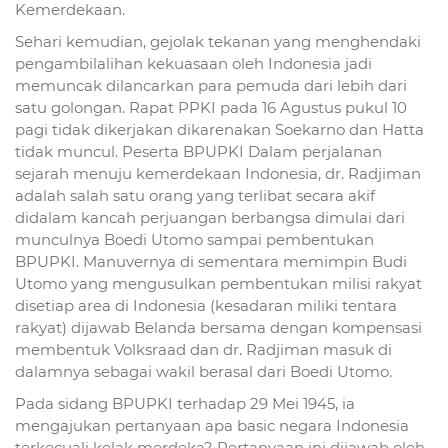
Kemerdekaan.
Sehari kemudian, gejolak tekanan yang menghendaki
pengambilalihan kekuasaan oleh Indonesia jadi
memuncak dilancarkan para pemuda dari lebih dari
satu golongan. Rapat PPKI pada 16 Agustus pukul 10
pagi tidak dikerjakan dikarenakan Soekarno dan Hatta
tidak muncul. Peserta BPUPKI Dalam perjalanan
sejarah menuju kemerdekaan Indonesia, dr. Radjiman
adalah salah satu orang yang terlibat secara akif
didalam kancah perjuangan berbangsa dimulai dari
munculnya Boedi Utomo sampai pembentukan
BPUPKI. Manuvernya di sementara memimpin Budi
Utomo yang mengusulkan pembentukan milisi rakyat
disetiap area di Indonesia (kesadaran miliki tentara
rakyat) dijawab Belanda bersama dengan kompensasi
membentuk Volksraad dan dr. Radjiman masuk di
dalamnya sebagai wakil berasal dari Boedi Utomo.
Pada sidang BPUPKI terhadap 29 Mei 1945, ia
mengajukan pertanyaan apa basic negara Indonesia
terkecuali kelak merdeka? Pertanyaan ini dijawab oleh