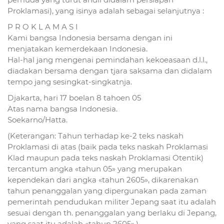
Proklamasi), yang isinya adalah sebagai selanjutnya :
P R O K L A M A S I
Kami bangsa Indonesia bersama dengan ini
menjatakan kemerdekaan Indonesia.
Hal-hal jang mengenai pemindahan kekoeasaan d.l.l.,
diadakan bersama dengan tjara saksama dan didalam
tempo jang sesingkat-singkatnja.
Djakarta, hari 17 boelan 8 tahoen 05
Atas nama bangsa Indonesia.
Soekarno/Hatta.
(Keterangan: Tahun terhadap ke-2 teks naskah
Proklamasi di atas (baik pada teks naskah Proklamasi
Klad maupun pada teks naskah Proklamasi Otentik)
tercantum angka «tahun 05» yang merupakan
kependekan dari angka «tahun 2605», dikarenakan
tahun penanggalan yang dipergunakan pada zaman
pemerintah pendudukan militer Jepang saat itu adalah
sesuai dengan th. penanggalan yang berlaku di Jepang,
yang saat itu adalah «tahun 2605».)