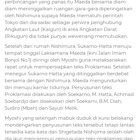
perbincangan yang panas itu Maeda bersama diam-
diam meninggalkan ruangan gara-gara diperingatkan
oleh Nishimura supaya Maeda mematuhi perintah
Tokyo dan dia sadar sebagai perwira penghubung
Angkatan Laut (Kaigun) di area Angkatan Darat
(Rikugun) dia tidak punyai wewenang memutuskan.
Setelah dari rumah Nishimura, Sukarno-Hatta menuju
tempat tinggal Laksamana Maeda (kini Jalan Imam
Bonjol No.1) diiringi oleh Myoshi guna melaksanakan
rapat untuk mempersiapkan teks Proklamasi. Setelah
menegur Sukarno-Hatta yang ditinggalkan berdebat
bersama dengan Nishimura, Maeda mengundurkan
diri menuju kamar tidurnya. Penyusunan teks
Proklamasi dilakukan oleh Soekarno, M. Hatta, Achmad
Soebardjo dan disaksikan oleh Soekarni, B.M. Diah,
Sudiro (Mbah) dan Sayuti Melik.
Myoshi yang setengah mabuk duduk di kursi belakang
mendengarkan penyusunan teks tersebut tetapi lantas
tersedia kata-kata dari Shigetada Nishijima seolah-olah
dia ikut mencampuri penyusunan teks proklamasi dan