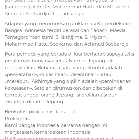
(karangan) oleh Drs. Mohammad Hatta dan Mr. Raden
Achmad Soebardjo Djojoadisoerjo.
Adapun yang merumuskan proklamasi Kemerdekaan
Bangsa Indonesia terdiri berasal dari Tadashi Maeda,
Tomegoro Yoshizumi, S. Nishijima, S. Miyoshi,
Mohammad Hatta, Soekarno, dan Achmad Soebardjo.
Para pemuda yang berada di luar berharap supaya teks
proklamasi bunyinya keras. Namun Jepang tak
mengizinkan. Beberapa kata yang dituntut adalah
«penyerahan», «dikasihkan», diserahkan», atau
«merebut». Akhirnya yang dipilih adalah «pemindahan
kekuasaan». Setelah dirumuskan dan dibacakan di
tempat tinggal orang Jepang, isi proklamasi pun
disiarkan di radio Jepang.
Berikut isi proklamasi tersebut:
Proklamasi
Kami bangsa Indonesia bersama dengan ini
menjatakan kemerdekaan Indonesia.
Hal2 jang mengenai pindahan kekoeasaan d.l.l.,