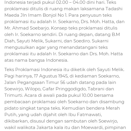
Indonesia terjadi pukul 02.00 – 04.00 dini hari. Teks
proklamasi ditulis di ruang makan laksamana Tadashi
Maeda Jln Imam Bonjol No 1. Para penyusun teks
proklamasi itu adalah Ir. Soekarno, Drs. Moh. Hatta, dan
Mr. Ahmad Soebarjo. Konsep teks proklamasi ditulis
oleh Ir. Soekarno sendiri. Di ruang depan, datang B.M
Diah, Sayuti Melik, Sukarni, dan Soediro. Sukarni
mengusulkan agar yang menandatangani teks
proklamasi itu adalah Ir. Soekarno dan Drs. Moh. Hatta
atas nama bangsa Indonesia.
Teks Proklamasi Indonesia itu diketik oleh Sayuti Melik.
Pagi harinya, 17 Agustus 1945, di kediaman Soekarno,
Jalan Pegangsaan Timur 56 udah datang pada lain
Soewirjo, Wilopo, Gafar Pringgodigdo, Tabrani dan
Trimurti. Acara di awali pada pukul 10.00 bersama
pembacaan proklamasi oleh Soekarno dan disambung
pidato singkat tanpa teks. Kemudian bendera Merah
Putih, yang udah dijahit oleh Ibu Fatmawati,
dikibarkan, disusul dengan sambutan oleh Soewirjo,
wakil walikota Jakarta kala itu dan Moewardi, pimpinan