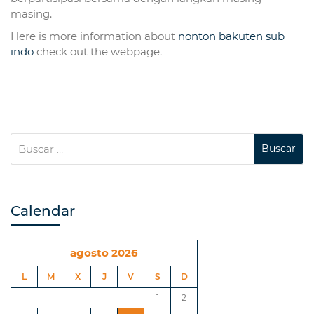
masing.
Here is more information about
nonton bakuten sub
indo
check out the webpage.
Calendar
agosto 2026
L
M
X
J
V
S
D
1
2