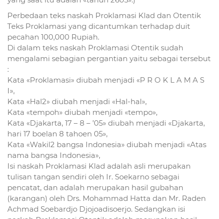
Perbedaan teks naskah Proklamasi Klad dan Otentik
Teks Proklamasi yang dicantumkan terhadap duit
pecahan 100,000 Rupiah.
Di dalam teks naskah Proklamasi Otentik sudah
mengalami sebagian pergantian yaitu sebagai tersebut
:
Kata «Proklamasi» diubah menjadi «P R O K L A M A S
I»,
Kata «Hal2» diubah menjadi «Hal-hal»,
Kata «tempoh» diubah menjadi «tempo»,
Kata «Djakarta, 17 – 8 – ’05» diubah menjadi «Djakarta,
hari 17 boelan 8 tahoen 05»,
Kata «Wakil2 bangsa Indonesia» diubah menjadi «Atas
nama bangsa Indonesia»,
Isi naskah Proklamasi Klad adalah asli merupakan
tulisan tangan sendiri oleh Ir. Soekarno sebagai
pencatat, dan adalah merupakan hasil gubahan
(karangan) oleh Drs. Mohammad Hatta dan Mr. Raden
Achmad Soebardjo Djojoadisoerjo. Sedangkan isi