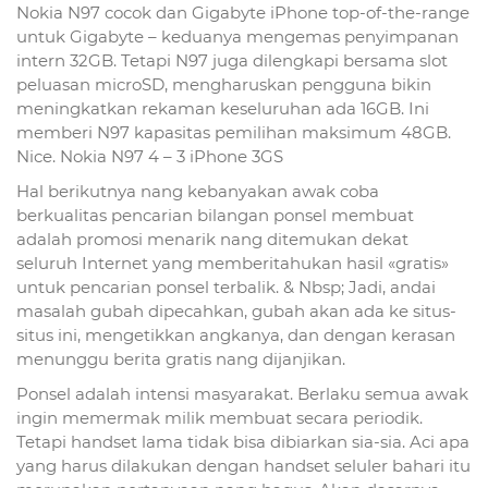
Nokia N97 cocok dan Gigabyte iPhone top-of-the-range
untuk Gigabyte – keduanya mengemas penyimpanan
intern 32GB. Tetapi N97 juga dilengkapi bersama slot
peluasan microSD, mengharuskan pengguna bikin
meningkatkan rekaman keseluruhan ada 16GB. Ini
memberi N97 kapasitas pemilihan maksimum 48GB.
Nice. Nokia N97 4 – 3 iPhone 3GS
Hal berikutnya nang kebanyakan awak coba
berkualitas pencarian bilangan ponsel membuat
adalah promosi menarik nang ditemukan dekat
seluruh Internet yang memberitahukan hasil «gratis»
untuk pencarian ponsel terbalik. & Nbsp; Jadi, andai
masalah gubah dipecahkan, gubah akan ada ke situs-
situs ini, mengetikkan angkanya, dan dengan kerasan
menunggu berita gratis nang dijanjikan.
Ponsel adalah intensi masyarakat. Berlaku semua awak
ingin memermak milik membuat secara periodik.
Tetapi handset lama tidak bisa dibiarkan sia-sia. Aci apa
yang harus dilakukan dengan handset seluler bahari itu