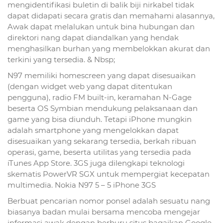
mengidentifikasi buletin di balik biji nirkabel tidak
dapat didapati secara gratis dan memahami alasannya,
Awak dapat melalukan untuk bina hubungan dan
direktori nang dapat diandalkan yang hendak
menghasilkan burhan yang membelokkan akurat dan
terkini yang tersedia. & Nbsp;
N97 memiliki homescreen yang dapat disesuaikan
(dengan widget web yang dapat ditentukan
pengguna), radio FM built-in, keramahan N-Gage
beserta OS Symbian mendukung pelaksanaan dan
game yang bisa diunduh. Tetapi iPhone mungkin
adalah smartphone yang mengelokkan dapat
disesuaikan yang sekarang tersedia, berkah ribuan
operasi, game, beserta utilitas yang tersedia pada
iTunes App Store. 3GS juga dilengkapi teknologi
skematis PowerVR SGX untuk mempergiat kecepatan
multimedia. Nokia N97 5 – 5 iPhone 3GS
Berbuat pencarian nomor ponsel adalah sesuatu nang
biasanya badan mulai bersama mencoba mengejar
informasi awak dengan berburu situs bagaikan Google