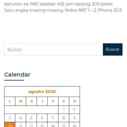
kecurian ke N97 sebesar 432 jam datang 300 beker.
Satu angka masing-masing. Nokia N97 1 – 2 iPhone 3GS
Calendar
agosto 2026
L
M
X
J
V
S
D
1
2
3
4
5
6
7
8
9
10
11
12
13
14
15
16