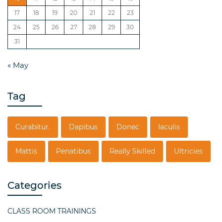
17
18
19
20
21
22
23
24
25
26
27
28
29
30
31
« May
Tag
Curabitur.
Dapibus
Donec
Iaculis
Mattis
Penatibus
Really Skilled
Ultricies
Categories
CLASS ROOM TRAININGS