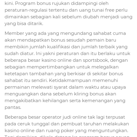
kini. Program bonus rujukan didampingi oleh
peraturan-regulasi tertentu dan uang tunai free perlu
dimainkan sebagian kali sebelum diubah menjadi uang
yang bisa ditarik.
Member yang ada yang mengundang sahabat cuma
akan mendapatkan bonus sesudah pemain baru
membikin jumlah kualifikasi dan jumlah terbaik yang
sudah diatur. Ini yakni peraturan dan itu berlaku untuk
beberapa besar kasino online dan sportsbook, dengan
sebagian mempertimbangkan untuk melegalkan
ketetapan tambahan yang berkisar di sekitar bonus
sahabat itu sendiri. Ketidakmampuan memenuhi
permainan melewati syarat dalam waktu atau upaya
menguangkan dana sebelum kliring bonus akan
mengakibatkan kehilangan serta kemenangan yang
pantas.
Beberapa besar operator judi online tak lagi terpusat
pada ceruk tunggal dan pembuat taruhan melakukan
kasino online dan ruang poker yang menguntungkan.