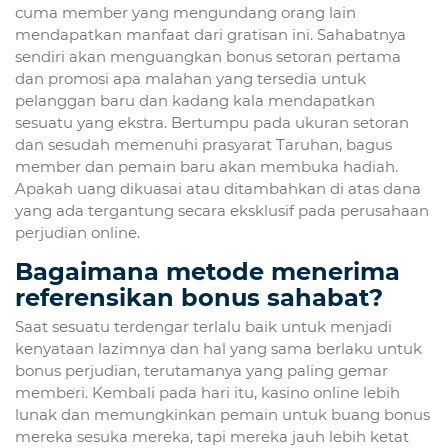
cuma member yang mengundang orang lain
mendapatkan manfaat dari gratisan ini. Sahabatnya
sendiri akan menguangkan bonus setoran pertama
dan promosi apa malahan yang tersedia untuk
pelanggan baru dan kadang kala mendapatkan
sesuatu yang ekstra. Bertumpu pada ukuran setoran
dan sesudah memenuhi prasyarat Taruhan, bagus
member dan pemain baru akan membuka hadiah.
Apakah uang dikuasai atau ditambahkan di atas dana
yang ada tergantung secara eksklusif pada perusahaan
perjudian online.
Bagaimana metode menerima
referensikan bonus sahabat?
Saat sesuatu terdengar terlalu baik untuk menjadi
kenyataan lazimnya dan hal yang sama berlaku untuk
bonus perjudian, terutamanya yang paling gemar
memberi. Kembali pada hari itu, kasino online lebih
lunak dan memungkinkan pemain untuk buang bonus
mereka sesuka mereka, tapi mereka jauh lebih ketat