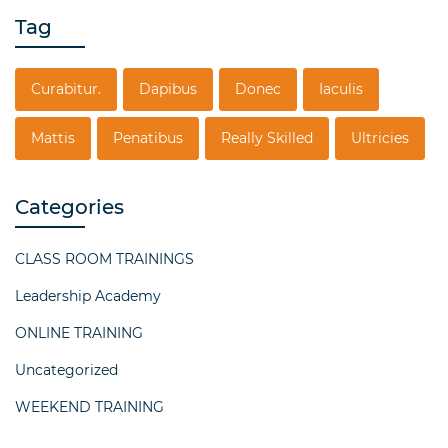
Tag
Curabitur.
Dapibus
Donec
Iaculis
Mattis
Penatibus
Really Skilled
Ultricies
Categories
CLASS ROOM TRAININGS
Leadership Academy
ONLINE TRAINING
Uncategorized
WEEKEND TRAINING