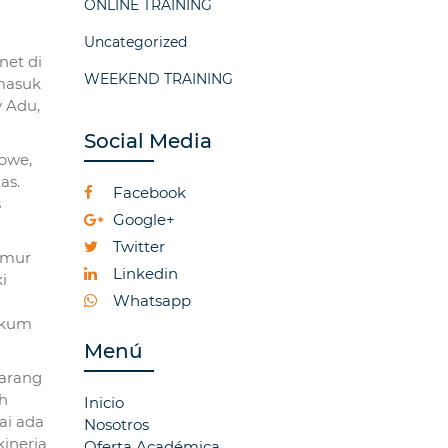
ONLINE TRAINING
Uncategorized
net di
WEEKEND TRAINING
masuk
 Adu,
Social Media
bwe,
as.
Facebook
s
Google+
Twitter
umur
Linkedin
i
Whatsapp
ukum
Menú
karang
ah
Inicio
ai ada
Nosotros
inerja
Oferta Académica