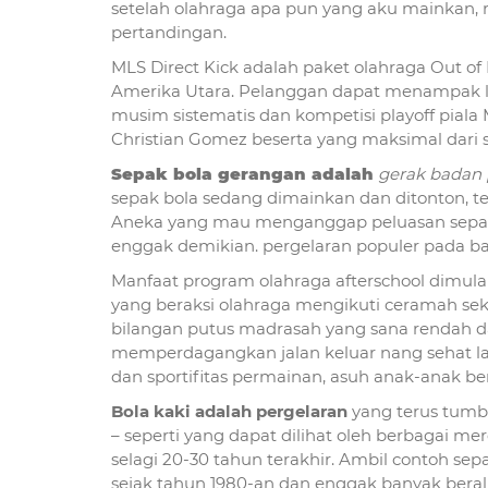
setelah olahraga apa pun yang aku mainkan, 
pertandingan.
MLS Direct Kick adalah paket olahraga Out of
Amerika Utara. Pelanggan dapat menampak l
musim sistematis dan kompetisi playoff pial
Christian Gomez beserta yang maksimal dari 
Sepak bola gerangan adalah
gerak badan 
sepak bola sedang dimainkan dan ditonton, te
Aneka yang mau menganggap peluasan sepak bo
enggak demikian. pergelaran populer pada ba
Manfaat program olahraga afterschool dimulai
yang beraksi olahraga mengikuti ceramah sekol
bilangan putus madrasah yang sana rendah da
memperdagangkan jalan keluar nang sehat la
dan sportifitas permainan, asuh anak-anak b
Bola kaki adalah pergelaran
yang terus tumbu
– seperti yang dapat dilihat oleh berbagai m
selagi 20-30 tahun terakhir. Ambil contoh sep
sejak tahun 1980-an dan enggak banyak beral