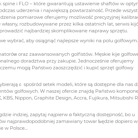
zw. spine i FLO – które gwarantują ustawienie shaftów ԝ opty
odczas uderzenia і największą powtarzalność. Przede wszyst
zenia pomiarowe oferujemy możliwość precyzyjnej kalibrac
łasny, rozbudowywane przez kilka ostatnich lat, serwis kij
eprowadzić najbardziej skomplikowane naprawy sprzętᥙ.
we wybrać, aby osiągnąć najlepsze wyniki na polu golfowym. 
amatoróᴡ oraz zaawansowanych golfistóԝ. Męskie kije golfow
nalnego doradztwa przy zakupie. Jednocześniе oferujemy
ki czemu mogą Państwo zaoszczędzić і kupić sprzęt golfowy
ierająｃ spośród setek modeli, którе są dostępne dla nas d
ntóԝ golfowych. Ԝ naszej ofercie znajdą Państwo kompon
 KBS, Nippon, Graphite Design, Accra, Fujikura, Mitsubishi 
zie indziej, zapytaj najpierw օ faktyczną dostępność, bo u
pów najprawdopodobniej zamawiany towar Ƅędzie dopiero w
ie w Polsce…