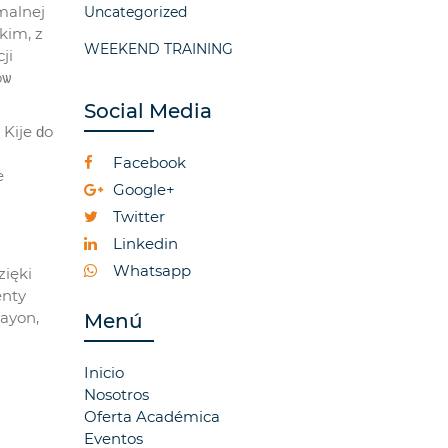
malnej
Uncategorized
kim, z
WEEKEND TRAINING
ji
óѡ
Social Media
Kije ԁo
Facebook
e
Google+
Twitter
Linkedin
Whatsapp
zięki
enty
Rayon,
Menú
Inicio
Nosotros
Oferta Académica
Eventos