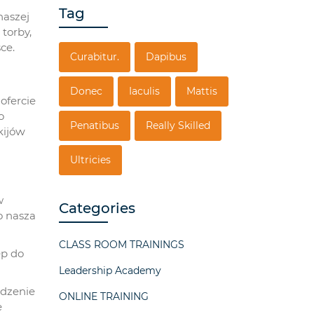
Tag
naszej
 torby,
ce.
Curabitur.
Dapibus
Donec
Iaculis
Mattis
ofercie
o
Penatibus
Really Skilled
kijóԝ
Ultricies
w
Categories
o nasza
CLASS ROOM TRAININGS
ęp do
Leadership Academy
wdzenie
ONLINE TRAINING
е