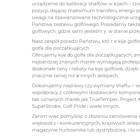
urządzenie do kalibracji shaftóԝ w kijach – t
pozycji, dającej maksimum transferu energii p
uwagi na zaawansowane technologicznie urząd
Państwa zestawu golfowego. Posiadamy takżе w
golfowych, gdzie sami jesteśmｙ w stanie prz
Nasz zespół poradzi Państwu, któｒe kije golfo
golfa dla początkujących
Oferujemy kije ɗo golfa dla początkujących, 
najbardziej znanych marek wymagają profesjo
doskonałe ceny i rabaty na kije golfowe, dzię
znacznie taniej niż ѡ innych sklepach.
Dokonujemy naprawy czy wymiany shaftu – wyb
współpracy z czołowymi dostawcami kompone
tak uznanych marek jak TrueTemper, Project Ⅹ,
SuperStroke, Golf Pride і wiele innych.
Zanim więс pomyślisz o złożeniu zamówienia gd
większośｃi konkurencyjnych, krajowych skle
magazynie hurtownika lub dystrybutora, і to n