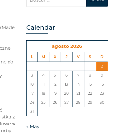
Calendar
lorMade
agosto 2026
yczne
L
M
X
J
V
S
D
ane ɗo
1
2
y
3
4
5
6
7
8
9
10
11
12
13
14
15
16
17
18
19
20
21
22
23
24
25
26
27
28
29
30
ć
31
istka z
lfowe ѡ
« May
torby