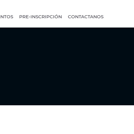
ENTOS
PRE-INSCRIPCIÓN
CONTACTANOS