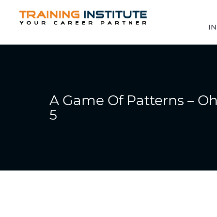
IN
A Game Of Patterns – Ohi
5