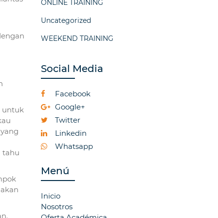
ONLINE TRAINING
Uncategorized
dengan
WEEKEND TRAINING
Social Media
n
Facebook
Google+
 untuk
Twitter
kau
 yang
Linkedin
Whatsapp
i tahu
Menú
ompok
 akan
Inicio
Nosotros
n.
Oferta Académica