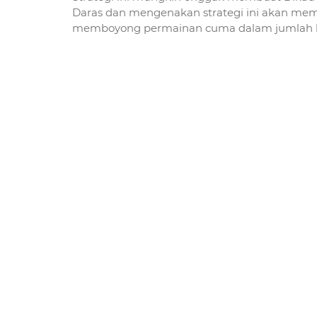
Daras dan mengenakan strategi ini akan me
memboyong permainan cuma dalam jumlah h