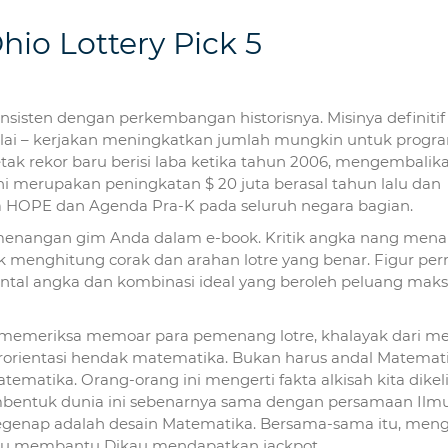
hio Lottery Pick 5
nsisten dengan perkembangan historisnya. Misinya definiti
imulai – kerjakan meningkatkan jumlah mungkin untuk progr
etak rekor baru berisi laba ketika tahun 2006, mengembalika
Ini merupakan peningkatan $ 20 juta berasal tahun lalu dan
a HOPE dan Agenda Pra-K pada seluruh negara bagian.
kemenangan gim Anda dalam e-book. Kritik angka nang men
enghitung corak dan arahan lotre yang benar. Figur pe
ntal angka dan kombinasi ideal yang beroleh peluang ma
memeriksa memoar para pemenang lotre, khalayak dari m
orientasi hendak matematika. Bukan harus andal Matemat
ematika. Orang-orang ini mengerti fakta alkisah kita dikeli
mbentuk dunia ini sebenarnya sama dengan persamaan Ilmu
segenap adalah desain Matematika. Bersama-sama itu, meng
mau membantu Dikau mendapatkan jackpot.