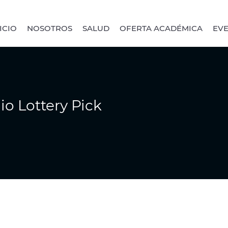
ICIO
NOSOTROS
SALUD
OFERTA ACADÉMICA
EV
o Lottery Pick