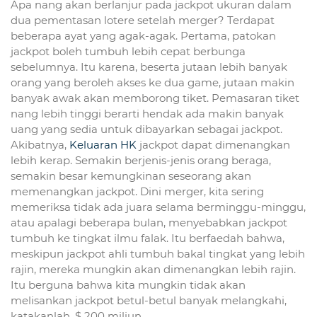
Apa nang akan berlanjur pada jackpot ukuran dalam
dua pementasan lotere setelah merger? Terdapat
beberapa ayat yang agak-agak. Pertama, patokan
jackpot boleh tumbuh lebih cepat berbunga
sebelumnya. Itu karena, beserta jutaan lebih banyak
orang yang beroleh akses ke dua game, jutaan makin
banyak awak akan memborong tiket. Pemasaran tiket
nang lebih tinggi berarti hendak ada makin banyak
uang yang sedia untuk dibayarkan sebagai jackpot.
Akibatnya,
Keluaran HK
jackpot dapat dimenangkan
lebih kerap. Semakin berjenis-jenis orang beraga,
semakin besar kemungkinan seseorang akan
memenangkan jackpot. Dini merger, kita sering
memeriksa tidak ada juara selama berminggu-minggu,
atau apalagi beberapa bulan, menyebabkan jackpot
tumbuh ke tingkat ilmu falak. Itu berfaedah bahwa,
meskipun jackpot ahli tumbuh bakal tingkat yang lebih
rajin, mereka mungkin akan dimenangkan lebih rajin.
Itu berguna bahwa kita mungkin tidak akan
melisankan jackpot betul-betul banyak melangkahi,
katakanlah, $ 200 miliun.