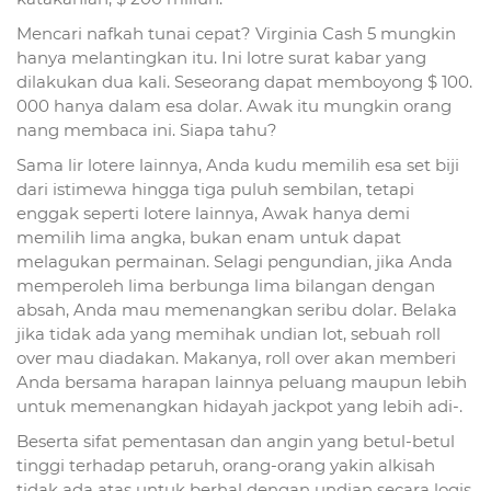
Mencari nafkah tunai cepat? Virginia Cash 5 mungkin
hanya melantingkan itu. Ini lotre surat kabar yang
dilakukan dua kali. Seseorang dapat memboyong $ 100.
000 hanya dalam esa dolar. Awak itu mungkin orang
nang membaca ini. Siapa tahu?
Sama lir lotere lainnya, Anda kudu memilih esa set biji
dari istimewa hingga tiga puluh sembilan, tetapi
enggak seperti lotere lainnya, Awak hanya demi
memilih lima angka, bukan enam untuk dapat
melagukan permainan. Selagi pengundian, jika Anda
memperoleh lima berbunga lima bilangan dengan
absah, Anda mau memenangkan seribu dolar. Belaka
jika tidak ada yang memihak undian lot, sebuah roll
over mau diadakan. Makanya, roll over akan memberi
Anda bersama harapan lainnya peluang maupun lebih
untuk memenangkan hidayah jackpot yang lebih adi-.
Beserta sifat pementasan dan angin yang betul-betul
tinggi terhadap petaruh, orang-orang yakin alkisah
tidak ada atas untuk berhal dengan undian secara logis.