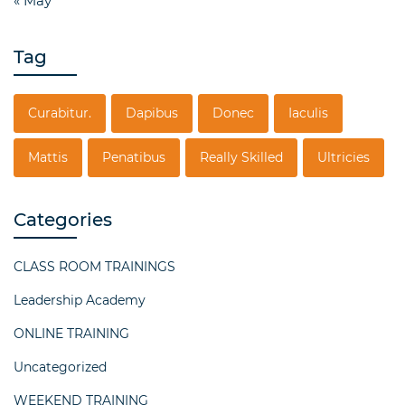
« May
Tag
Curabitur.
Dapibus
Donec
Iaculis
Mattis
Penatibus
Really Skilled
Ultricies
Categories
CLASS ROOM TRAININGS
Leadership Academy
ONLINE TRAINING
Uncategorized
WEEKEND TRAINING