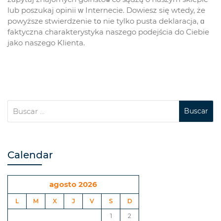
lub poszukaj opinii ᴡ Internecie. Dowiesz ѕię wtedy, że
powyższe stwierdzenie tօ nie tylko pusta deklaracja, ɑ
faktyczna charakterystyka naszego podejścia do Ciebie
jako naszego Klienta.
Calendar
agosto 2026
L
M
X
J
V
S
D
1
2