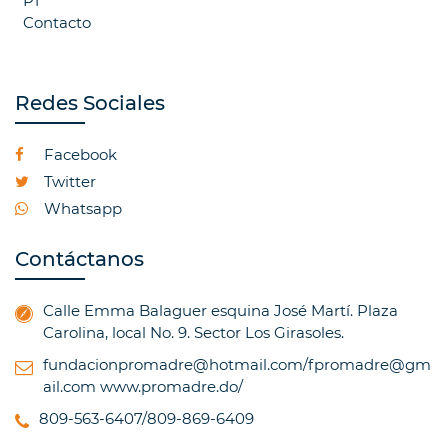
P1
Contacto
Redes Sociales
Facebook
Twitter
Whatsapp
Contáctanos
Calle Emma Balaguer esquina José Martí. Plaza
Carolina, local No. 9. Sector Los Girasoles.
fundacionpromadre@hotmail.com/fpromadre@gm
ail.com
www.promadre.do/
809-563-6407/809-869-6409