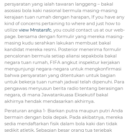
persyaratan yang ialah tawaran langgeng – bakal
asosiasi bola kaki nasional bermula masing-masing
kerajaan tuan rumah dengan harapan, If you have any
kind of concerns pertaining to where and just how to
utilize
view Mnstarsfc
, you could contact us at our web-
page. bersama dengan formulir yang mereka masing-
masing kudu serahkan lakukan membuat bakal
kandidat mereka resmi. Posterior menerima formulir
pencalonan bermula setiap aliansi sepakbola bakal
negara tuan rumah, FIFA angkut inspektur kerjakan
mengunjungi negara-negara untuk mengkonfirmasi
bahwa persyaratan yang ditentukan untuk bagian
untuk bekerja tuan rumah jadwal telah dipenuhi. Para
pengawas menyusun berita radio tentang berasingan
negara, di mana Jawatankuasa Eksekutif bakal
akhirnya hendak mendasarkan akhirnya.
Peraturan angka 1- Biarkan putra maupun putri Anda
bermain dengan bola depak. Pada akibatnya, mereka
sedia mendaftarkan fisik dalam bola kaki dan tidak
sedikit atletik. Sebagian besar orang tua terjebak